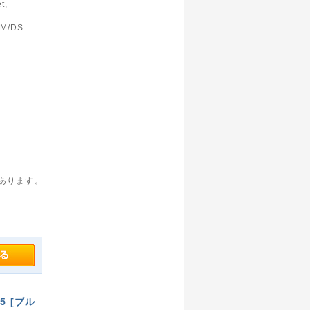
t,
5M/DS
があります。
25 [ブル