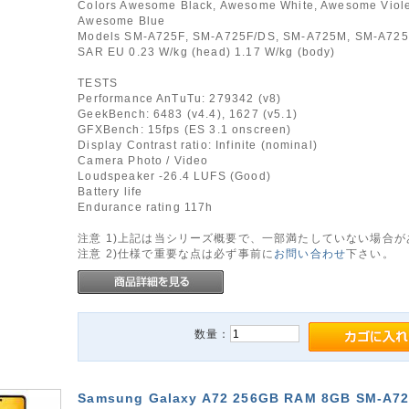
Colors Awesome Black, Awesome White, Awesome Viole
Awesome Blue
Models SM-A725F, SM-A725F/DS, SM-A725M, SM-A72
SAR EU 0.23 W/kg (head) 1.17 W/kg (body)
TESTS
Performance AnTuTu: 279342 (v8)
GeekBench: 6483 (v4.4), 1627 (v5.1)
GFXBench: 15fps (ES 3.1 onscreen)
Display Contrast ratio: Infinite (nominal)
Camera Photo / Video
Loudspeaker -26.4 LUFS (Good)
Battery life
Endurance rating 117h
注意 1)上記は当シリーズ概要で、一部満たしていない場合
注意 2)仕様で重要な点は必ず事前に
お問い合わせ
下さい。
数量：
Samsung Galaxy A72 256GB RAM 8GB SM-A7