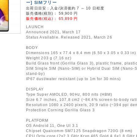
ー] SIMフリー
出荷日目安：入金/決済後約 7 ～ 10 日程度
販売価格(税別)：
59,900
円
販売価格(税込)：
65,890
円
LAUNCH
Announced 2021, March 17
Status Available. Released 2021, March 26
BODY
Dimensions 165 x 77.4 x 8.4 mm (6.50 x 3.05 x 0.33 in)
Weight 203 g (7.16 oz)
Build Glass front (Gorilla Glass 3), plastic frame, plasti
SIM Single SIM (Nano-SIM) or Hybrid Dual SIM (Nano-S
stand-by)
IP67 dust/water resistant (up to 1m for 30 mins)
DISPLAY
Type Super AMOLED, 90Hz, 800 nits (HBM)
Size 6.7 inches, 107.8 cm2 (~84.4% screen-to-body rati
Resolution 1080 x 2400 pixels, 20:9 ratio (~394 ppi den
Protection Corning Gorilla Glass 3
PLATFORM
OS Android 11, One UI 3.1
Chipset Qualcomm SM7125 Snapdragon 720G (8 nm)
CPU Octa-core (2x2.3 GHz Kryo 465 Gold & 6x1.8 GHz 