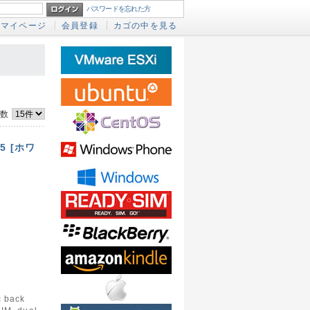
パスワードを忘れた方
マイページ
会員登録
カゴの中を見る
件数
25 [ホワ
c back