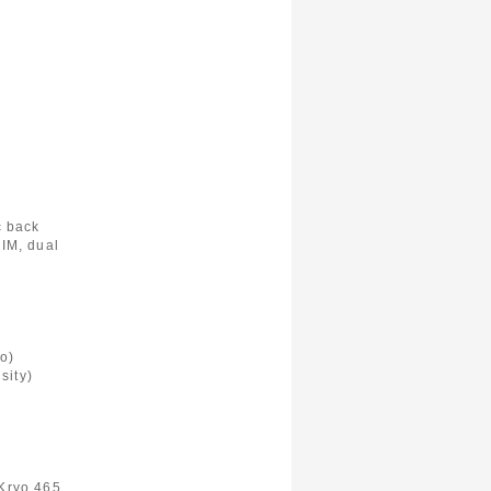
c back
IM, dual
o)
sity)
Kryo 465