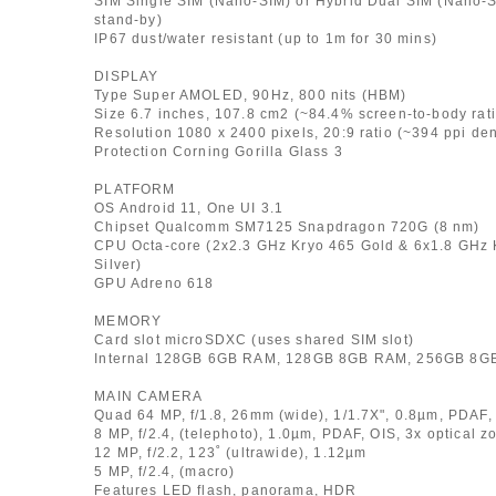
SIM Single SIM (Nano-SIM) or Hybrid Dual SIM (Nano-S
stand-by)
IP67 dust/water resistant (up to 1m for 30 mins)
DISPLAY
Type Super AMOLED, 90Hz, 800 nits (HBM)
Size 6.7 inches, 107.8 cm2 (~84.4% screen-to-body rati
Resolution 1080 x 2400 pixels, 20:9 ratio (~394 ppi den
Protection Corning Gorilla Glass 3
PLATFORM
OS Android 11, One UI 3.1
Chipset Qualcomm SM7125 Snapdragon 720G (8 nm)
CPU Octa-core (2x2.3 GHz Kryo 465 Gold & 6x1.8 GHz 
Silver)
GPU Adreno 618
MEMORY
Card slot microSDXC (uses shared SIM slot)
Internal 128GB 6GB RAM, 128GB 8GB RAM, 256GB 8G
MAIN CAMERA
Quad 64 MP, f/1.8, 26mm (wide), 1/1.7X", 0.8µm, PDAF,
8 MP, f/2.4, (telephoto), 1.0µm, PDAF, OIS, 3x optical 
12 MP, f/2.2, 123˚ (ultrawide), 1.12µm
5 MP, f/2.4, (macro)
Features LED flash, panorama, HDR