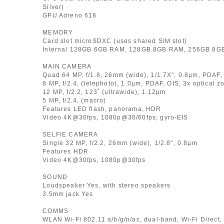
Silver)
GPU Adreno 618
MEMORY
Card slot microSDXC (uses shared SIM slot)
Internal 128GB 6GB RAM, 128GB 8GB RAM, 256GB 8G
MAIN CAMERA
Quad 64 MP, f/1.8, 26mm (wide), 1/1.7X", 0.8µm, PDAF,
8 MP, f/2.4, (telephoto), 1.0µm, PDAF, OIS, 3x optical 
12 MP, f/2.2, 123˚ (ultrawide), 1.12µm
5 MP, f/2.4, (macro)
Features LED flash, panorama, HDR
Video 4K@30fps, 1080p@30/60fps; gyro-EIS
SELFIE CAMERA
Single 32 MP, f/2.2, 26mm (wide), 1/2.8", 0.8µm
Features HDR
Video 4K@30fps, 1080p@30fps
SOUND
Loudspeaker Yes, with stereo speakers
3.5mm jack Yes
COMMS
WLAN Wi-Fi 802.11 a/b/g/n/ac, dual-band, Wi-Fi Direct,