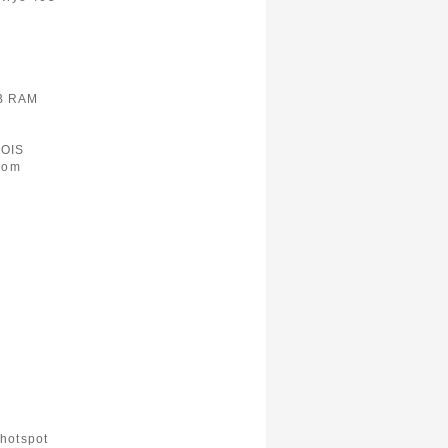
B RAM
 OIS
zoom
 hotspot