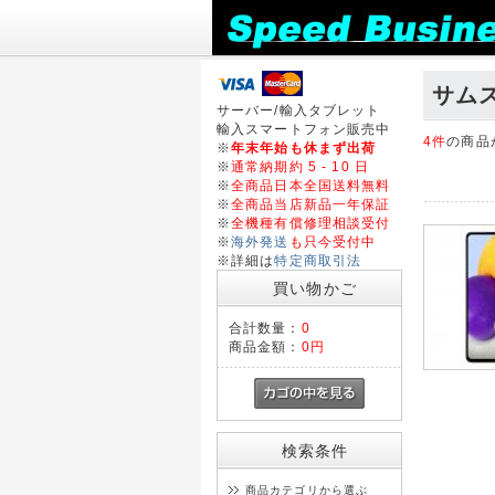
サムスン
サーバー/輸入タブレット
輸入スマートフォン販売中
4件
の商品
※
年末年始も休まず出荷
※
通常納期約 5 - 10 日
※
全商品日本全国送料無料
※
全商品当店新品一年保証
※
全機種有償修理相談受付
※
海外発送
も只今受付中
※詳細は
特定商取引法
買い物かご
合計数量：
0
商品金額：
0円
検索条件
商品カテゴリから選ぶ