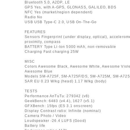
Bluetooth 5.0, A2DP, LE
GPS Yes, with A-GPS, GLONASS, GALILEO, BDS
NFC Yes (market/region dependent)
Radio No
USB USB Type-C 2.0, USB On-The-Go
FEATURES
Sensors Fingerprint (under display, optical), accelerome
proximity, compass
BATTERY Type Li-Ion 5000 mAh, non-removable
Charging Fast charging 25W
MISC
Colors Awesome Black, Awesome White, Awesome Viole
Awesome Blue
Models SM-A725F, SM-A725F/DS, SM-A725M, SM-A72
SAR EU 0.23 W/kg (head) 1.17 W/kg (body)
TESTS
Performance AnTuTu: 279342 (v8)
GeekBench: 6483 (v4.4), 1627 (v5.1)
GFXBench: 15fps (ES 3.1 onscreen)
Display Contrast ratio: Infinite (nominal)
Camera Photo / Video
Loudspeaker -26.4 LUFS (Good)
Battery life