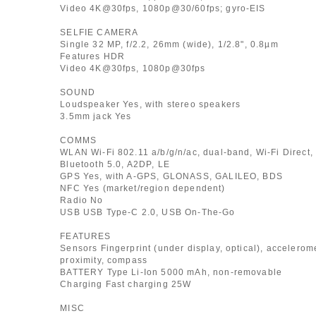
Video 4K@30fps, 1080p@30/60fps; gyro-EIS
SELFIE CAMERA
Single 32 MP, f/2.2, 26mm (wide), 1/2.8", 0.8µm
Features HDR
Video 4K@30fps, 1080p@30fps
SOUND
Loudspeaker Yes, with stereo speakers
3.5mm jack Yes
COMMS
WLAN Wi-Fi 802.11 a/b/g/n/ac, dual-band, Wi-Fi Direct,
Bluetooth 5.0, A2DP, LE
GPS Yes, with A-GPS, GLONASS, GALILEO, BDS
NFC Yes (market/region dependent)
Radio No
USB USB Type-C 2.0, USB On-The-Go
FEATURES
Sensors Fingerprint (under display, optical), accelerome
proximity, compass
BATTERY Type Li-Ion 5000 mAh, non-removable
Charging Fast charging 25W
MISC