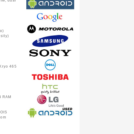
IM, dual
o)
sity)
Kryo 465
B RAM
 OIS
zoom