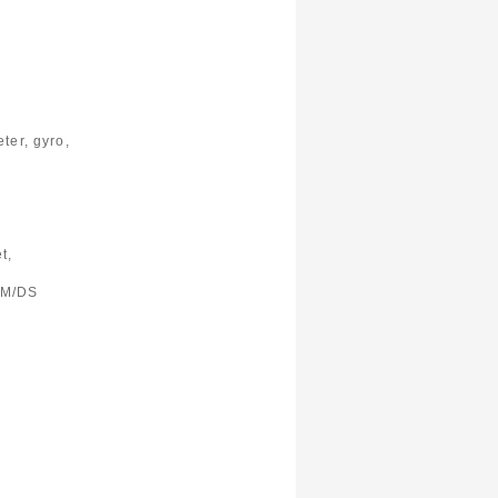
ter, gyro,
t,
5M/DS