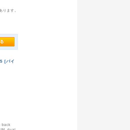
があります。
25 [バイ
c back
IM, dual