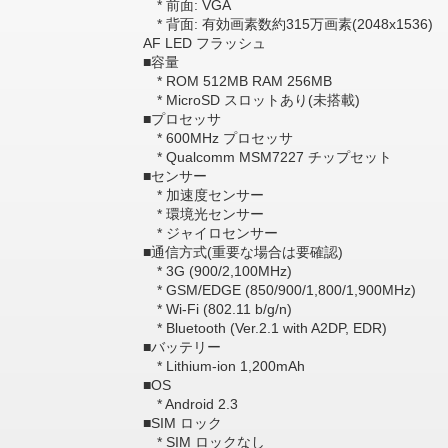
* 前面: VGA
* 背面: 有効画素数約315万画素(2048x1536)
AF LED フラッシュ
■容量
* ROM 512MB RAM 256MB
* MicroSD スロットあり(未搭載)
■プロセッサ
* 600MHz プロセッサ
* Qualcomm MSM7227 チップセット
■センサー
* 加速度センサー
* 環境光センサー
* ジャイロセンサー
■通信方式(重要な場合は要確認)
* 3G (900/2,100MHz)
* GSM/EDGE (850/900/1,800/1,900MHz)
* Wi-Fi (802.11 b/g/n)
* Bluetooth (Ver.2.1 with A2DP, EDR)
■バッテリー
* Lithium-ion 1,200mAh
■OS
* Android 2.3
■SIM ロック
* SIM ロックなし