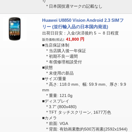
り
* 日本国技適マークの記載なし
Huawei U8850 Vision Android 2.3 SIMフ
リー (並行輸入品の日本国内発送)
出荷日目安：入金/決済後約 5 ～ 8 日程度
41,800
円
販売価格(税込):
■当店保証体制
* 当店購入後一年保証
* 初期不良一週間
* 有償修理相談受付
■状態
* 未使用の新品
■サイズ/重量
* 高さ: 118.0 mm、幅: 59.9 mm、厚さ: 9.9
mm
* 重量: 121.0g
■ディスプレイ
* 3.7" (800x480)
* TFT タッチスクリーン, 1677万色
■カメラ
* 前面: VGA
* 背面: 有効画素数約500万画素(2592x1944)