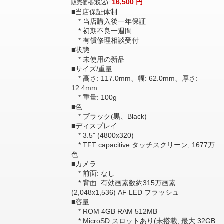
16,500
円
販売価格(税込):
■当店保証体制
* 当店購入後一年保証
* 初期不良一週間
* 有償修理相談受付
■状態
* 未使用の新品
■サイズ/重量
* 高さ: 117.0mm、幅: 62.0mm、厚さ:
12.4mm
* 重量: 100g
■色
* ブラック(黒、Black)
■ディスプレイ
* 3.5" (4800x320)
* TFT capacitive タッチスクリーン, 1677万
色
■カメラ
* 前面: なし
* 背面: 有効画素数約315万画素
(2,048x1,536) AF LED フラッシュ
■容量
* ROM 4GB RAM 512MB
* MicroSD スロットあり(未搭載, 最大 32GB