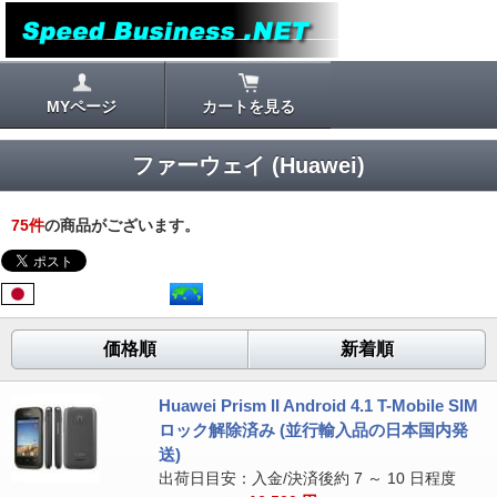
MYページ
カートを見る
ファーウェイ (Huawei)
75
件
の商品がございます。
価格順
新着順
Huawei Prism II Android 4.1 T-Mobile SIM
ロック解除済み (並行輸入品の日本国内発
送)
出荷日目安：入金/決済後約 7 ～ 10 日程度