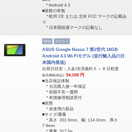
* Android 4.3
■規格の有無
* 欧州 CE または 北米 FCC マークの記載あ
り
* 日本国技適マークの記載なし
NEW
オススメ
ASUS Google Nexus 7 第2世代 16GB
Android 4.3 Wi-Fiモデル (並行輸入品の日
本国内発送)
出荷日目安：入金/決済後約 5 ～ 8 日程度
34,100
円
販売価格(税込):
■当店保証体制
* 当店購入後一年保証
* 初期不良一週間
* 有償修理相談受付
■状態
* 未使用の新品
■サイズ/重量
* 高さ: 201.0mm、幅: 114.3mm、厚さ:
7.9mm
* 重量: 317.5g