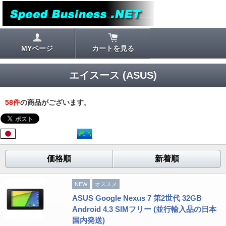
MYページ
カートを見る
エイスース (ASUS)
58
件
の商品がございます。
価格順
新着順
NEW
オススメ
ASUS Google Nexus 7 第2世代 32GB
Android 4.3 SIMフリー (並行輸入品の日本
国内発送)