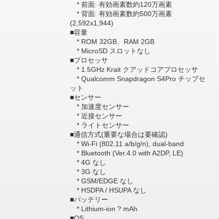
* 前面: 有効画素数約120万画素
* 背面: 有効画素数約500万画素
(2,592x1,944)
■容量
* ROM 32GB、RAM 2GB
* MicroSD スロットなし
■プロセッサ
* 1.5GHz Krait クアッドコアプロセッサ
* Qualcomm Snapdragon S4Pro チップセ
ット
■センサー
* 加速度センサー
* 近接センサー
* ライトセンサー
■通信方式(重要な場合は要確認)
* Wi-Fi (802.11 a/b/g/n), dual-band
* Bluetooth (Ver.4.0 with A2DP, LE)
* 4G なし
* 3G なし
* GSM/EDGE なし
* HSDPA / HSUPA なし
■バッテリー
* Lithium-ion ? mAh
■OS