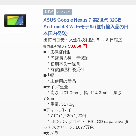
NEW
オススメ
ASUS Google Nexus 7 第2世代 32GB
Android 4.3 Wi-Fiモデル (並行輸入品の日
本国内発送)
出荷日目安：入金/決済後約 5 ～ 8 日程度
39,050
円
販売価格(税込):
■当店保証体制
* 当店購入後一年保証
* 初期不良一週間
* 有償修理相談受付
■状態
* 未使用の新品
■サイズ/重量
* 高さ: 201.0mm、幅: 114.3mm、厚さ:
7.9mm
* 重量: 317.5g
■ディスプレイ
* 7.0" (1,920x1,200)
* LED バックライト IPS LCD capacitive タ
ッチスクリーン, 1677万色
■カメラ