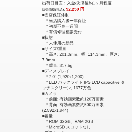
出荷日目安：入金/決済後約1ヶ月程度
52,250
円
販売価格(税込):
■当店保証体制
* 当店購入後一年保証
* 初期不良一週間
* 有償修理相談受付
■状態
* 未使用の新品
■サイズ/重量
* 高さ: 201.0mm、幅: 114.3mm、厚さ:
7.9mm
* 重量: 317.5g
■ディスプレイ
* 7.0" (1,920x1,200)
* LED バックライト IPS LCD capacitive タ
ッチスクリーン, 1677万色
■カメラ
* 前面: 有効画素数約120万画素
* 背面: 有効画素数約500万画素
(2,592x1,944)
■容量
* ROM 32GB、RAM 2GB
* MicroSD スロットなし