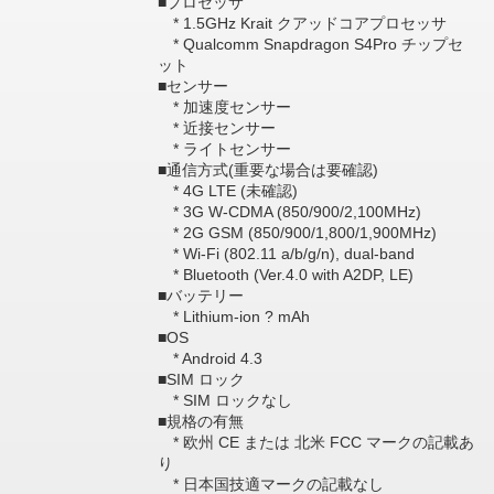
■プロセッサ
* 1.5GHz Krait クアッドコアプロセッサ
* Qualcomm Snapdragon S4Pro チップセ
ット
■センサー
* 加速度センサー
* 近接センサー
* ライトセンサー
■通信方式(重要な場合は要確認)
* 4G LTE (未確認)
* 3G W-CDMA (850/900/2,100MHz)
* 2G GSM (850/900/1,800/1,900MHz)
* Wi-Fi (802.11 a/b/g/n), dual-band
* Bluetooth (Ver.4.0 with A2DP, LE)
■バッテリー
* Lithium-ion ? mAh
■OS
* Android 4.3
■SIM ロック
* SIM ロックなし
■規格の有無
* 欧州 CE または 北米 FCC マークの記載あ
り
* 日本国技適マークの記載なし