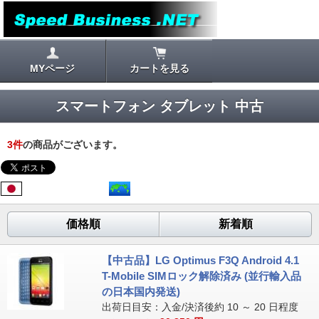
MYページ
カートを見る
スマートフォン タブレット 中古
3
件
の商品がございます。
価格順
新着順
【中古品】LG Optimus F3Q Android 4.1
T-Mobile SIMロック解除済み (並行輸入品
の日本国内発送)
出荷日目安：入金/決済後約 10 ～ 20 日程度