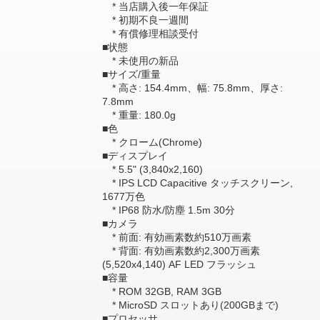
* 当店購入後一年保証
* 初期不良一週間
* 有償修理相談受付
■状態
* 未使用の新品
■サイズ/重量
* 高さ: 154.4mm、幅: 75.8mm、厚さ:
7.8mm
* 重量: 180.0g
■色
* クローム(Chrome)
■ディスプレイ
* 5.5" (3,840x2,160)
* IPS LCD Capacitive タッチスクリーン,
1677万色
* IP68 防水/防塵 1.5m 30分
■カメラ
* 前面: 有効画素数約510万画素
* 背面: 有効画素数約2,300万画素
(5,520x4,140) AF LED フラッシュ
■容量
* ROM 32GB, RAM 3GB
* MicroSD スロットあり(200GBまで)
■プロセッサ