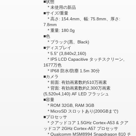
■状態
* 未使用の新品
■サイズ/重量
* 高さ: 154.4mm、幅: 75.8mm、厚さ:
7.8mm
* 重量: 180.0g
■色
* ブラック(黒、Black)
■ディスプレイ
* 5.5" (3,840x2,160)
* IPS LCD Capacitive タッチスクリーン,
1677万色
* IP68 防水/防塵 1.5m 30分
■カメラ
* 前面: 有効画素数約510万画素
* 背面: 有効画素数約2,300万画素
(5,520x4,140) AF LED フラッシュ
■容量
* ROM 32GB, RAM 3GB
* MicroSD スロットあり(200GBまで)
■プロセッサ
* クアッドコア 1.5GHz Cortex-A53 & クア
ッドコア 2GHz Cortex-A57 プロセッサ
* Qualcomm MSM8994 Snapdragon 810 チ