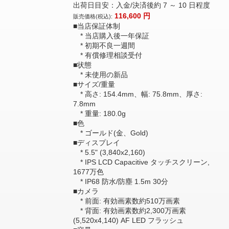
出荷日目安：入金/決済後約 7 ～ 10 日程度
116,600
円
販売価格(税込):
■当店保証体制
* 当店購入後一年保証
* 初期不良一週間
* 有償修理相談受付
■状態
* 未使用の新品
■サイズ/重量
* 高さ: 154.4mm、幅: 75.8mm、厚さ:
7.8mm
* 重量: 180.0g
■色
* ゴールド(金、Gold)
■ディスプレイ
* 5.5" (3,840x2,160)
* IPS LCD Capacitive タッチスクリーン,
1677万色
* IP68 防水/防塵 1.5m 30分
■カメラ
* 前面: 有効画素数約510万画素
* 背面: 有効画素数約2,300万画素
(5,520x4,140) AF LED フラッシュ