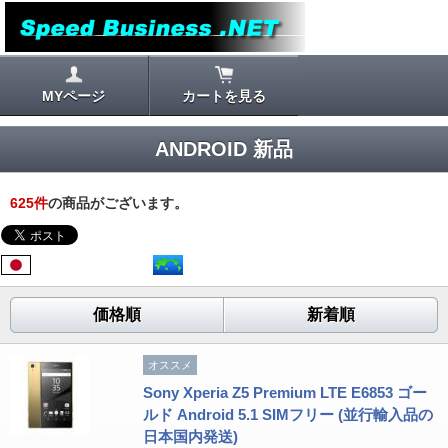
MYページ
カートを見る
ANDROID 新品
625
件
の商品がございます。
価格順
新着順
オススメ
Sony Xperia Z5 Premium LTE E6853 ゴー
ルド Android 5.1 SIMフリー (並行輸入品の
日本国内発送)