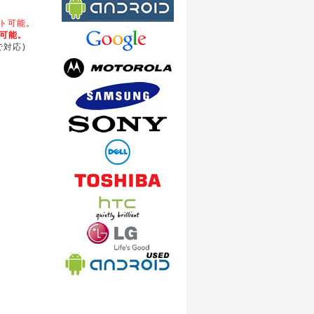
ート可能
。
化可能。
対応)