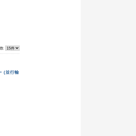
件数
リー (並行輸