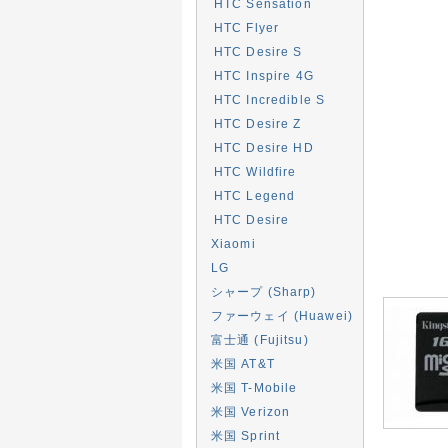
HTC Sensation
HTC Flyer
HTC Desire S
HTC Inspire 4G
HTC Incredible S
HTC Desire Z
HTC Desire HD
HTC Wildfire
HTC Legend
HTC Desire
Xiaomi
LG
シャープ (Sharp)
ファーウェイ (Huawei)
富士通 (Fujitsu)
米国 AT&T
米国 T-Mobile
米国 Verizon
米国 Sprint