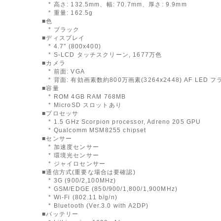
* 高さ: 132.5mm、幅: 70.7mm、厚さ: 9.9mm
* 重量: 162.5g
■色
* ブラック
■ディスプレイ
* 4.7" (800x400)
* S-LCD タッチスクリーン, 1677万色
■カメラ
* 前面: VGA
* 背面: 有効画素数約800万画素(3264x2448) AF LED 
■容量
* ROM 4GB RAM 768MB
* MicroSD スロットあり
■プロセッサ
* 1.5 GHz Scorpion processor, Adreno 205 GPU
* Qualcomm MSM8255 chipset
■センサー
* 加速度センサー
* 環境光センサー
* ジャイロセンサー
■通信方式(重要な場合は要確認)
* 3G (900/2,100MHz)
* GSM/EDGE (850/900/1,800/1,900MHz)
* Wi-Fi (802.11 b/g/n)
* Bluetooth (Ver.3.0 with A2DP)
■バッテリー