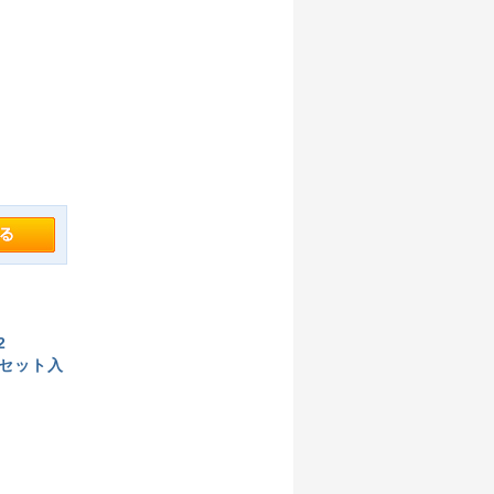
2
ム2セット入