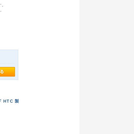
す。
す。
。
ド HTC 製