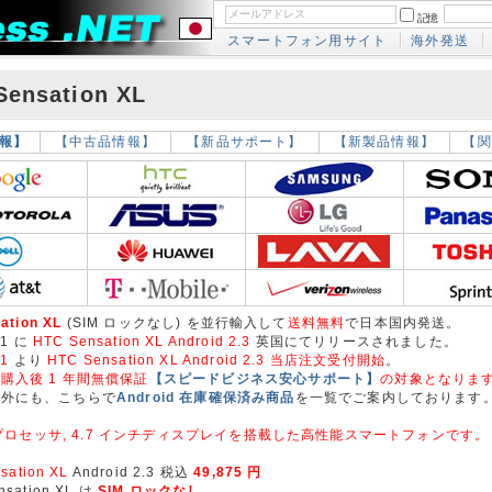
記憶
スマートフォン用サイト
海外発送
Sensation XL
報】
【中古品情報】
【新品サポート】
【新製品情報】
【関
ation XL
(SIM ロックなし) を並行輸入して
送料無料
で日本国内発送。
01 に
HTC Sensation XL Android 2.3
英国にてリリースされました。
01
より
HTC Sensation XL Android 2.3 当店注文受付開始
。
購入後 1 年間無償保証
【スピードビジネス安心サポート】
の対象となりま
以外にも、こちらで
Android 在庫確保済み商品
を一覧でご案内しております
Hz プロセッサ, 4.7 インチディスプレイを搭載した高性能スマートフォンです。
sation XL
Android 2.3 税込
49,875 円
sation XL は
SIM ロックなし
。