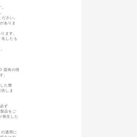
す。
す。
ください。
合がありま
あります。
d 化したも
可。
SD 固有の情
ます。
トした際
提供しま
は必ず
 製品をご
合が発生した
OM の適用に