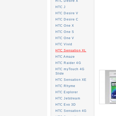
HTC Desire X
HTC J
HTC Desire V
HTC Desire C
HTC One X
HTC One S
HTC One V
HTC Vivid
HTC Sensation XL
HTC Amaze
HTC Raider 4G
HTC myTouch 4G
Slide
HTC Sensation XE
HTC Rhyme
HTC Explorer
HTC Jetstream
HTC Evo 3D
HTC Sensation 4G