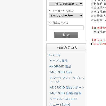
※初期選
※日本語
メーカーから選ぶ
※当商品
※大量購
※東京か
商品名を入力
【在庫状
当商品は注
【オフィ
■
HTC Sen
商品カテゴリ
モバイル
アップル製品
ANDROID 製品
ANDROID 新品
スマートフォン タブレッ
ト 中古
ANDROID 新品サポート
ANDROID 新製品情報
グーグル (Google)
ソニー (Sony)