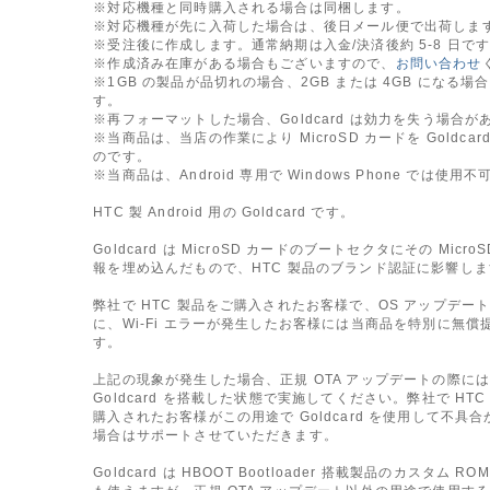
※対応機種と同時購入される場合は同梱します。
※対応機種が先に入荷した場合は、後日メール便で出荷しま
※受注後に作成します。通常納期は入金/決済後約 5-8 日で
※作成済み在庫がある場合もございますので、
お問い合わせ
※1GB の製品が品切れの場合、2GB または 4GB になる場
す。
※再フォーマットした場合、Goldcard は効力を失う場合が
※当商品は、当店の作業により MicroSD カードを Goldcar
のです。
※当商品は、Android 専用で Windows Phone では使用不
HTC 製 Android 用の Goldcard です。
Goldcard は MicroSD カードのブートセクタにその Micro
報を埋め込んだもので、HTC 製品のブランド認証に影響し
弊社で HTC 製品をご購入されたお客様で、OS アップデー
に、Wi-Fi エラーが発生したお客様には当商品を特別に無償
す。
上記の現象が発生した場合、正規 OTA アップデートの際に
Goldcard を搭載した状態で実施してください。弊社で HTC
購入されたお客様がこの用途で Goldcard を使用して不具
場合はサポートさせていただきます。
Goldcard は HBOOT Bootloader 搭載製品のカスタム R