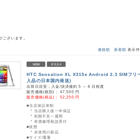
がございます。
価格順
新着順
表示
HTC Sensation XL X315e Android 2.3 SIMフ
入品の日本国内発送)
出荷日目安：入金/決済後約 5 ～ 8 日程度
販売価格(税別)：
47,500
円
販売価格(税込)：
52,250
円
■当店保証体制
* 当店購入後一年保証
* 初期不良一週間
* 有償修理相談受付
■状態
* 未使用の新品
■サイズ/重量