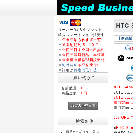
HTC 
サーバー/輸入タブレット
輸入スマートフォン販売中
【新品情
※
年末年始も休まず出荷
※
通常納期約 5 - 10 日
※
全商品日本全国送料無料
※
全商品当店新品一年保証
※
全機種有償修理相談受付
※
海外発送
も只今受付中
※詳細は
特定商取引法
買い物かご
HTC Sens
合計数量：
0
2011/11/
商品金額：
0円
2011/11/
※当製品は
※当製品
1.5 G
検索条件
■
HTC Sen
商品カテゴリから選ぶ
※HTC Sen