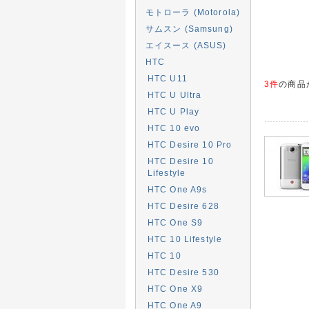
モトローラ (Motorola)
サムスン (Samsung)
エイスース (ASUS)
HTC
HTC U11
3件
の商品
HTC U Ultra
HTC U Play
HTC 10 evo
HTC Desire 10 Pro
HTC Desire 10
Lifestyle
HTC One A9s
HTC Desire 628
HTC One S9
HTC 10 Lifestyle
HTC 10
HTC Desire 530
HTC One X9
HTC One A9