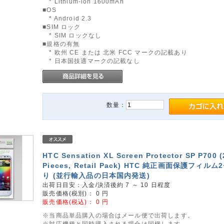
* Lithium-ion 1600mAh
■OS
* Android 2.3
■SIM ロック
* SIM ロックなし
■規格の有無
* 欧州 CE または 北米 FCC マークの記載あり
* 日本国技適マークの記載なし
数量：
HTC Sensation XL Screen Protector SP P700 (
Pieces, Retail Pack) HTC 純正画面保護フィル
り (並行輸入品の日本国内発送)
出荷日目安：入金/決済後約 7 ～ 10 日程度
販売価格(税別)：
0
円
販売価格(税込)：
0
円
※当商品単品購入の場合はメール便で出荷します。
※対応機種と同時購入される場合は同梱します。