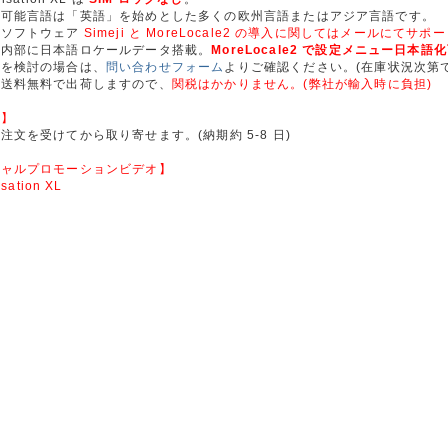
択可能言語は「英語」を始めとした多くの欧州言語またはアジア言語です。
化ソフトウェア
Simeji と MoreLocale2 の導入に関してはメールにてサポ
は内部に日本語ロケールデータ搭載。
MoreLocale2 で設定メニュー日本語
入を検討の場合は、
問い合わせフォーム
よりご確認ください。(在庫状況次第で
ら送料無料で出荷しますので、
関税はかかりません。(弊社が輸入時に負担)
況】
文を受けてから取り寄せます。(納期約 5-8 日)
シャルプロモーションビデオ】
sation XL