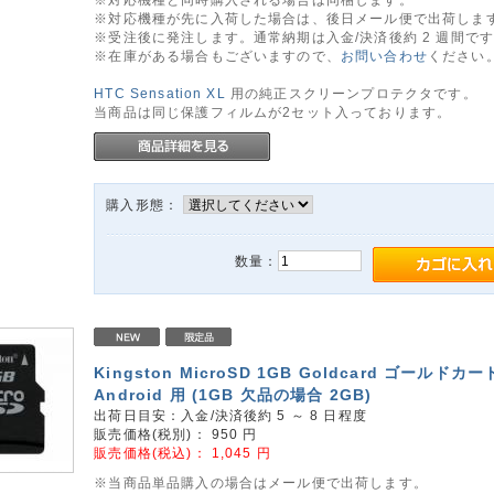
※対応機種が先に入荷した場合は、後日メール便で出荷しま
※受注後に発注します。通常納期は入金/決済後約 2 週間で
※在庫がある場合もございますので、
お問い合わせ
ください
HTC Sensation XL
用の純正スクリーンプロテクタです。
当商品は同じ保護フィルムが2セット入っております。
購入形態：
数量：
Kingston MicroSD 1GB Goldcard ゴールドカー
Android 用 (1GB 欠品の場合 2GB)
出荷日目安：入金/決済後約 5 ～ 8 日程度
販売価格(税別)：
950
円
販売価格(税込)：
1,045
円
※当商品単品購入の場合はメール便で出荷します。