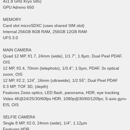
4x1.8 GHz Kryo 585)
GPU Adreno 650
MEMORY
Card slot microSDXC (uses shared SIM slot)
Internal 256GB 8GB RAM, 256GB 12GB RAM
UFS 3.0
MAIN CAMERA
Quad 12 MP, f/1.7, 24mm (wide), 1/1.7", 1.8µm, Dual Pixel PDAF,
OIS
12 MP, f/2.4, 70mm (telephoto), 1/3.4", 1.0µm, PDAF, 3x optical
zoom, OIS
12 MP, f/2.2, 124˚, 16mm (ultrawide), 1/2.55", Dual Pixel PDAF
0.3 MP, TOF 3D, (depth)
Features Zeiss optics, LED flash, panorama, HDR, eye tracking
Video 4K@24/25/30/60fps HDR, 1080p@30/60/120fps; 5-axis gyro-
EIS, OIS
SELFIE CAMERA
Single 8 MP, f/2.0, 24mm (wide), 1/4", 1.12µm
Features HDR