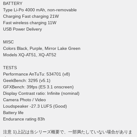
BATTERY
Type Li-Po 4000 mAh, non-removable
Charging Fast charging 21W
Fast wireless charging 11W
USB Power Delivery
MISC
Colors Black, Purple, Mirror Lake Green
Models XQ-AT51, XQ-AT52
TESTS
Performance AnTuTu: 534701 (v8)
GeekBench: 3295 (v5.1)
GFXBench: 39fps (ES 3.1 onscreen)
Display Contrast ratio: Infinite (nominal)
Camera Photo / Video
Loudspeaker -27.3 LUFS (Good)
Battery life
Endurance rating 83h
注意 1)上記は当シリーズ概要で、一部満たしていない場合がありま