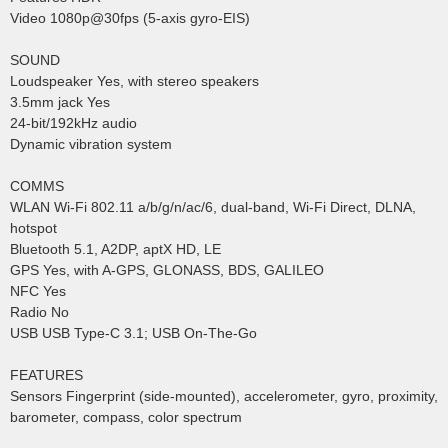
Video 1080p@30fps (5-axis gyro-EIS)
SOUND
Loudspeaker Yes, with stereo speakers
3.5mm jack Yes
24-bit/192kHz audio
Dynamic vibration system
COMMS
WLAN Wi-Fi 802.11 a/b/g/n/ac/6, dual-band, Wi-Fi Direct, DLNA,
hotspot
Bluetooth 5.1, A2DP, aptX HD, LE
GPS Yes, with A-GPS, GLONASS, BDS, GALILEO
NFC Yes
Radio No
USB USB Type-C 3.1; USB On-The-Go
FEATURES
Sensors Fingerprint (side-mounted), accelerometer, gyro, proximity,
barometer, compass, color spectrum