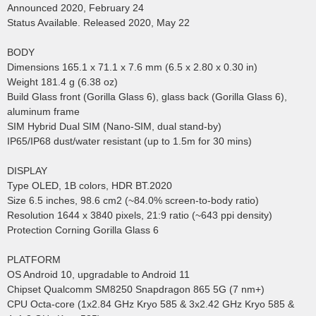
Announced 2020, February 24
Status Available. Released 2020, May 22
BODY
Dimensions 165.1 x 71.1 x 7.6 mm (6.5 x 2.80 x 0.30 in)
Weight 181.4 g (6.38 oz)
Build Glass front (Gorilla Glass 6), glass back (Gorilla Glass 6),
aluminum frame
SIM Hybrid Dual SIM (Nano-SIM, dual stand-by)
IP65/IP68 dust/water resistant (up to 1.5m for 30 mins)
DISPLAY
Type OLED, 1B colors, HDR BT.2020
Size 6.5 inches, 98.6 cm2 (~84.0% screen-to-body ratio)
Resolution 1644 x 3840 pixels, 21:9 ratio (~643 ppi density)
Protection Corning Gorilla Glass 6
PLATFORM
OS Android 10, upgradable to Android 11
Chipset Qualcomm SM8250 Snapdragon 865 5G (7 nm+)
CPU Octa-core (1x2.84 GHz Kryo 585 & 3x2.42 GHz Kryo 585 &