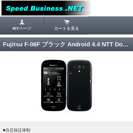
MYページ
カートを見る
Fujitsu F-06F ブラック Android 4.4 NTT Docomo
■当店保証体制