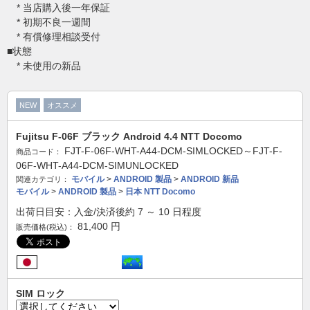
* 当店購入後一年保証
* 初期不良一週間
* 有償修理相談受付
■状態
* 未使用の新品
NEW
オススメ
Fujitsu F-06F ブラック Android 4.4 NTT Docomo
FJT-F-06F-WHT-A44-DCM-SIMLOCKED～FJT-F-
商品コード：
06F-WHT-A44-DCM-SIMUNLOCKED
モバイル
>
ANDROID 製品
>
ANDROID 新品
関連カテゴリ：
モバイル
>
ANDROID 製品
>
日本 NTT Docomo
出荷日目安：入金/決済後約 7 ～ 10 日程度
81,400
円
販売価格(税込)：
SIM ロック