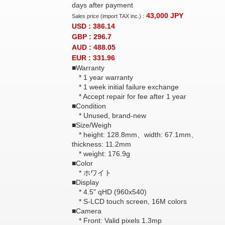
days after payment
43,000
JPY
Sales price (import TAX inc.) :
USD : 386.14
GBP : 296.7
AUD : 488.05
EUR : 331.96
■Warranty
* 1 year warranty
* 1 week initial failure exchange
* Accept repair for fee after 1 year
■Condition
* Unused, brand-new
■Size/Weigh
* height: 128.8mm、width: 67.1mm、
thickness: 11.2mm
* weight: 176.9g
■Color
* ホワイト
■Display
* 4.5" qHD (960x540)
* S-LCD touch screen, 16M colors
■Camera
* Front: Valid pixels 1.3mp