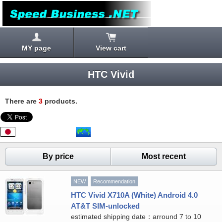
MY page
View cart
HTC Vivid
There are
3
products.
By price
Most recent
NEW
Recommendation
HTC Vivid X710A (White) Android 4.0
AT&T SIM-unlocked
estimated shipping date：arround 7 to 10