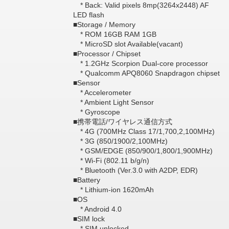
* Back: Valid pixels 8mp(3264x2448) AF
LED flash
■Storage / Memory
* ROM 16GB RAM 1GB
* MicroSD slot Available(vacant)
■Processor / Chipset
* 1.2GHz Scorpion Dual-core processor
* Qualcomm APQ8060 Snapdragon chipset
■Sensor
* Accelerometer
* Ambient Light Sensor
* Gyroscope
■携帯電話/ワイヤレス通信方式
* 4G (700MHz Class 17/1,700,2,100MHz)
* 3G (850/1900/2,100MHz)
* GSM/EDGE (850/900/1,800/1,900MHz)
* Wi-Fi (802.11 b/g/n)
* Bluetooth (Ver.3.0 with A2DP, EDR)
■Battery
* Lithium-ion 1620mAh
■OS
* Android 4.0
■SIM lock
* SIM unlocked