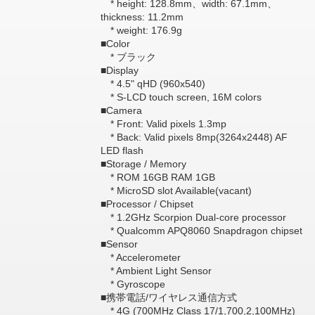
* height: 128.8mm、width: 67.1mm、
thickness: 11.2mm
* weight: 176.9g
■Color
* ブラック
■Display
* 4.5" qHD (960x540)
* S-LCD touch screen, 16M colors
■Camera
* Front: Valid pixels 1.3mp
* Back: Valid pixels 8mp(3264x2448) AF
LED flash
■Storage / Memory
* ROM 16GB RAM 1GB
* MicroSD slot Available(vacant)
■Processor / Chipset
* 1.2GHz Scorpion Dual-core processor
* Qualcomm APQ8060 Snapdragon chipset
■Sensor
* Accelerometer
* Ambient Light Sensor
* Gyroscope
■携帯電話/ワイヤレス通信方式
* 4G (700MHz Class 17/1,700,2,100MHz)