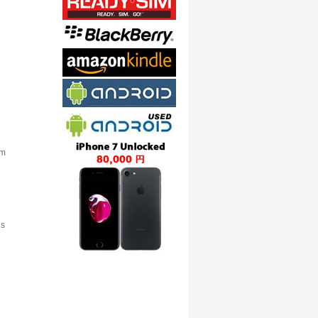
mm
rs