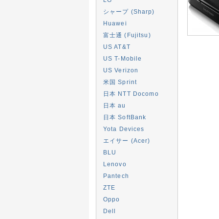
シャープ (Sharp)
Huawei
富士通 (Fujitsu)
US AT&T
US T-Mobile
US Verizon
米国 Sprint
日本 NTT Docomo
日本 au
日本 SoftBank
Yota Devices
エイサー (Acer)
BLU
Lenovo
Pantech
ZTE
Oppo
Dell