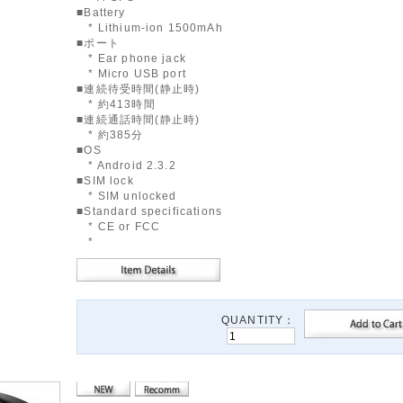
■Battery
* Lithium-ion 1500mAh
■ポート
* Ear phone jack
* Micro USB port
■連続待受時間(静止時)
* 約413時間
■連続通話時間(静止時)
* 約385分
■OS
* Android 2.3.2
■SIM lock
* SIM unlocked
■Standard specifications
* CE or FCC
*
QUANTITY：