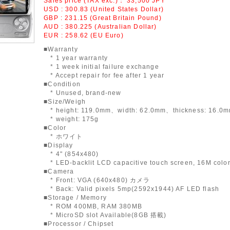
Sales price (TAX exc.)：
33,500
JPY
USD : 300.83 (United States Dollar)
GBP : 231.15 (Great Britain Pound)
AUD : 380.225 (Australian Dollar)
EUR : 258.62 (EU Euro)
■Warranty
* 1 year warranty
* 1 week initial failure exchange
* Accept repair for fee after 1 year
■Condition
* Unused, brand-new
■Size/Weigh
* height: 119.0mm、width: 62.0mm、thickness: 16.0
* weight: 175g
■Color
* ホワイト
■Display
* 4" (854x480)
* LED-backlit LCD capacitive touch screen, 16M colo
■Camera
* Front: VGA (640x480) カメラ
* Back: Valid pixels 5mp(2592x1944) AF LED flash
■Storage / Memory
* ROM 400MB, RAM 380MB
* MicroSD slot Available(8GB 搭載)
■Processor / Chipset