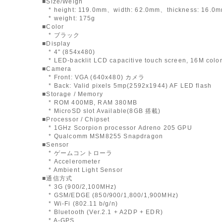
■Size/Weigh
* height: 119.0mm、width: 62.0mm、thickness: 16.0
* weight: 175g
■Color
* ブラック
■Display
* 4" (854x480)
* LED-backlit LCD capacitive touch screen, 16M colo
■Camera
* Front: VGA (640x480) カメラ
* Back: Valid pixels 5mp(2592x1944) AF LED flash
■Storage / Memory
* ROM 400MB, RAM 380MB
* MicroSD slot Available(8GB 搭載)
■Processor / Chipset
* 1GHz Scorpion processor Adreno 205 GPU
* Qualcomm MSM8255 Snapdragon
■Sensor
* ゲームコントローラ
* Accelerometer
* Ambient Light Sensor
■通信方式
* 3G (900/2,100MHz)
* GSM/EDGE (850/900/1,800/1,900MHz)
* Wi-Fi (802.11 b/g/n)
* Bluetooth (Ver.2.1 + A2DP + EDR)
* A-GPS