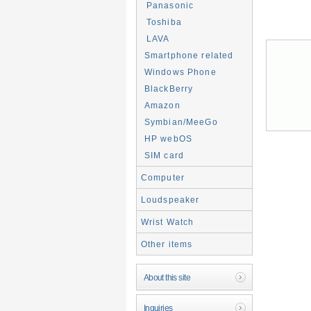
Panasonic
Toshiba
LAVA
Smartphone related
Windows Phone
BlackBerry
Amazon
Symbian/MeeGo
HP webOS
SIM card
Computer
Loudspeaker
Wrist Watch
Other items
About this site
Inquiries