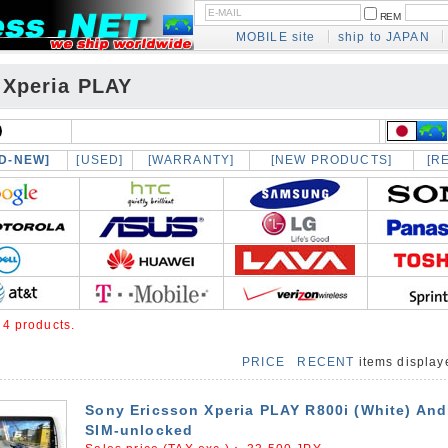
REM
MOBILE site
ship to JAPAN
 Xperia PLAY
D-NEW]
[USED]
[WARRANTY]
[NEW PRODUCTS]
[R
e
4 products.
PRICE
RECENT
items displa
Sony Ericsson Xperia PLAY R800i (White) And
SIM-unlocked