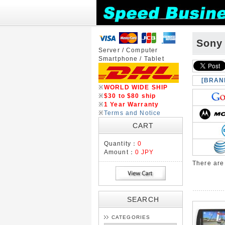
Sony
Server / Computer
Smartphone / Tablet
[BRAN
※
WORLD WIDE SHIP
※
$30 to $80 ship
※
1 Year Warranty
※
Terms and Notice
CART
Quantity：
0
Amount：
0 JPY
There ar
SEARCH
CATEGORIES