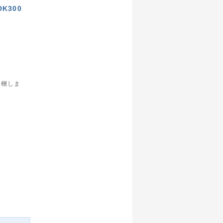
 DK300
同梱しま