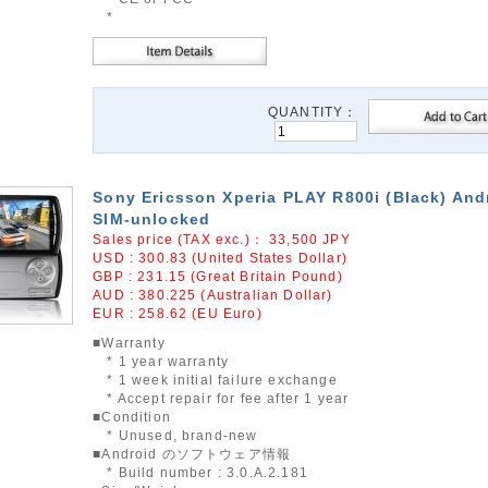
*
QUANTITY：
Sony Ericsson Xperia PLAY R800i (Black) And
SIM-unlocked
Sales price (TAX exc.)：
33,500
JPY
USD : 300.83 (United States Dollar)
GBP : 231.15 (Great Britain Pound)
AUD : 380.225 (Australian Dollar)
EUR : 258.62 (EU Euro)
■Warranty
* 1 year warranty
* 1 week initial failure exchange
* Accept repair for fee after 1 year
■Condition
* Unused, brand-new
■Android のソフトウェア情報
* Build number : 3.0.A.2.181