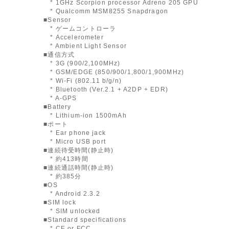
* 1GHz Scorpion processor Adreno 205 GPU
* Qualcomm MSM8255 Snapdragon
■Sensor
* ゲームコントローラ
* Accelerometer
* Ambient Light Sensor
■通信方式
* 3G (900/2,100MHz)
* GSM/EDGE (850/900/1,800/1,900MHz)
* Wi-Fi (802.11 b/g/n)
* Bluetooth (Ver.2.1 + A2DP + EDR)
* A-GPS
■Battery
* Lithium-ion 1500mAh
■ポート
* Ear phone jack
* Micro USB port
■連続待受時間(静止時)
* 約413時間
■連続通話時間(静止時)
* 約385分
■OS
* Android 2.3.2
■SIM lock
* SIM unlocked
■Standard specifications
* CE or FCC