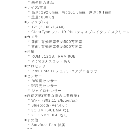
* 未使用の新品
■サイズ/重量
* 高さ: 292.0mm、幅: 201.3mm、厚さ: 9.1mm
* 重量: 800.0g
■ディスプレイ
* 12" (2,160x1,440)
* ClearType フル HD Plus ディスプレイタッチスクリー
■カメラ
* 前面: 有効画素数約500万画素
* 背面: 有効画素数約500万画素
■容量
* ROM 512GB、RAM 8GB
* MicroSD スロットあり
■プロセッサ
* Intel Core i7 デュアルコアプロセッサ
■センサー
* 加速度センサー
* 環境光センサー
* ジャイロセンサー
■通信方式(重要な場合は要確認)
* Wi-Fi (802.11 a/b/g/n/ac)
* Bluetooth (Ver.4.0 )
* 3G UMTS/CDMA なし
* 2G GSM/EDGE なし
■その他
* Survface Pen 付属