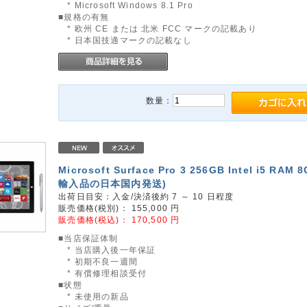
* Microsoft Windows 8.1 Pro
■規格の有無
* 欧州 CE または 北米 FCC マークの記載あり
* 日本国技適マークの記載なし
数量：
Microsoft Surface Pro 3 256GB Intel i5 RAM
輸入品の日本国内発送)
出荷日目安：入金/決済後約 7 ～ 10 日程度
販売価格(税別)：
155,000
円
販売価格(税込)：
170,500
円
■当店保証体制
* 当店購入後一年保証
* 初期不良一週間
* 有償修理相談受付
■状態
* 未使用の新品