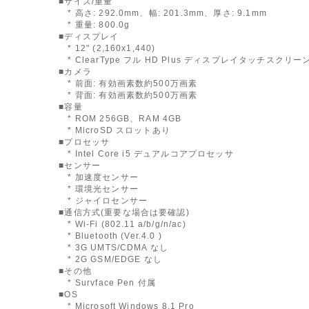
■サイズ/重量
* 高さ: 292.0mm、幅: 201.3mm、厚さ: 9.1mm
* 重量: 800.0g
■ディスプレイ
* 12" (2,160x1,440)
* ClearType フル HD Plus ディスプレイタッチスクリー
■カメラ
* 前面: 有効画素数約500万画素
* 背面: 有効画素数約500万画素
■容量
* ROM 256GB、RAM 4GB
* MicroSD スロットあり
■プロセッサ
* Intel Core i5 デュアルコアプロセッサ
■センサー
* 加速度センサー
* 環境光センサー
* ジャイロセンサー
■通信方式(重要な場合は要確認)
* Wi-Fi (802.11 a/b/g/n/ac)
* Bluetooth (Ver.4.0 )
* 3G UMTS/CDMA なし
* 2G GSM/EDGE なし
■その他
* Survface Pen 付属
■OS
* Microsoft Windows 8.1 Pro