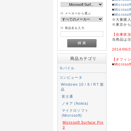
■
Microsof
■
Microsof
メーカーから選ぶ
■
Micros
※大量購
※東京か
商品名を入力
【在庫状
当商品は注文
2014/06/
商品カテゴリ
【オフィ
■
Microsof
モバイル
コンピュータ
Windows 10 / 8 / RT 製
品
富士通
ノキア (Nokia)
マイクロソフト
(Microsoft)
Microsoft Surface Pro
3