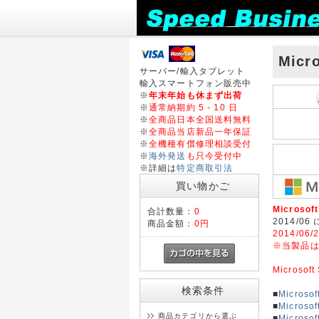
Micro
サーバー/輸入タブレット
輸入スマートフォン販売中
※
年末年始も休まず出荷
※
通常納期約 5 - 10 日
※
全商品日本全国送料無料
※
全商品当店新品一年保証
※
全機種有償修理相談受付
※
海外発送
も只今受付中
※詳細は
特定商取引法
買い物かご
Microsoft
合計数量：
0
2014/06
商品金額：
0円
2014/06/
※当製品は
Microso
検索条件
■
Microsof
■
Microsof
商品カテゴリから選ぶ
■
Microsof