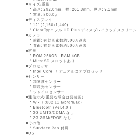
■サイズ/重量
* 高さ: 292.0mm、幅: 201.3mm、厚さ: 9.1mm
* 重量: 800.0g
■ディスプレイ
* 12" (2,160x1,440)
* ClearType フル HD Plus ディスプレイタッチスクリー
■カメラ
* 前面: 有効画素数約500万画素
* 背面: 有効画素数約500万画素
■容量
* ROM 256GB、RAM 4GB
* MicroSD スロットあり
■プロセッサ
* Intel Core i7 デュアルコアプロセッサ
■センサー
* 加速度センサー
* 環境光センサー
* ジャイロセンサー
■通信方式(重要な場合は要確認)
* Wi-Fi (802.11 a/b/g/n/ac)
* Bluetooth (Ver.4.0 )
* 3G UMTS/CDMA なし
* 2G GSM/EDGE なし
■その他
* Survface Pen 付属
■OS