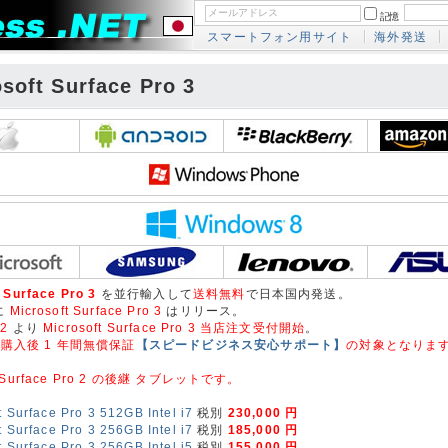
記憶
スマートフォン用サイト
海外発送
soft Surface Pro 3
 Surface Pro 3
を並行輸入して
送料無料
で日本国内発送。
 に
Microsoft Surface Pro 3
はリリース。
22
より
Microsoft Surface Pro 3 当店注文受付開始
。
購入後 1 年間無償保証
【スピードビジネス安心サポート】
の対象となりま
ft Surface Pro 2 の後継 タブレットです。
t Surface Pro 3 512GB Intel i7
税別
230,000 円
t Surface Pro 3 256GB Intel i7
税別
185,000 円
t Surface Pro 3 256GB Intel i5
税別
155,000 円