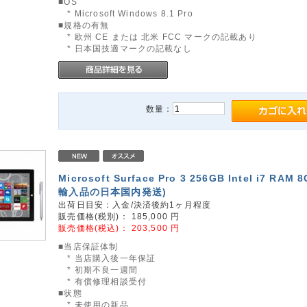
■OS
* Microsoft Windows 8.1 Pro
■規格の有無
* 欧州 CE または 北米 FCC マークの記載あり
* 日本国技適マークの記載なし
数量：
Microsoft Surface Pro 3 256GB Intel i7 RAM
輸入品の日本国内発送)
出荷日目安：入金/決済後約1ヶ月程度
販売価格(税別)：
185,000
円
販売価格(税込)：
203,500
円
■当店保証体制
* 当店購入後一年保証
* 初期不良一週間
* 有償修理相談受付
■状態
* 未使用の新品