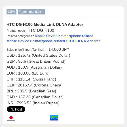
NEW
Recommendation
HTC DG H100 Media Link DLNA Adapter
HTC-DG-H100
Product code :
Mobile Device
>
Smartphone related
Related categories :
Mobile Device
>
Smartphone related
>
HTC DLNA Adapter
14,000
JPY
Sales price(import Tax inc.)：
USD : 125.72 (United States Dollar)
GBP : 96.6 (Great Britain Pound)
AUD : 158.9 (Australian Dollar)
EUR : 108.08 (EU Euro)
CHF : 119.14 (Swiss Franc)
CZK : 2815.54 (Corona Checa)
BRL : 395.5 (Brazilian Real)
CAD : 157.36 (Canadian Dollar)
INR : 7996.52 (Indian Rupee)