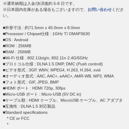
※通常納期は入金/決済後約 5-8 日です。
※日本国内在庫がある場合もございますので、
お問い合わせ
くださ
い。
■外形寸法 : 約71.5mm x 45.0mm x 8.0mm
■Processor / Chipset仕様 : 1GHz TI OMAP3630
■OS : Android
■ROM : 256MB
■RAM : 256MB
■Wi-Fi 仕様 : 802.11b/g/n, 802.11n 2.4G/5GHz
■プロトコル仕様 : DLNA 1.5 DMP, DMC (Push controll)
■ビデオ形式 : 3GP, WMV, MPEG4, H.263, H.264, xvid
■オーディオ形式 : AAC, AAC+, eAAC+, AMR-WB, MP3, WMA
■フォト形式 : GIF, JPEG, BMP
■HDMI ポート : HDMI 720p, 30fps
■Micro-USB ポート : Micro-USB (5V DC in)
■ケーブル類 : HDMI ケーブル、MicroUSB ケーブル、AC アダプタ
■互換性 : DLNA 1.5 対応製品
■Standard specifications
* CE or FCC
*