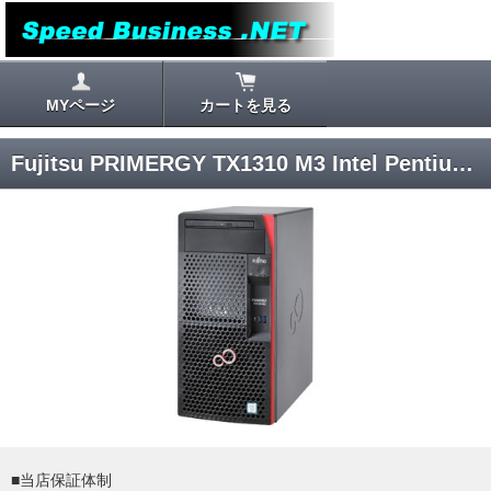
MYページ
カートを見る
Fujitsu PRIMERGY TX1310 M3 Intel Pentium G4560 2C/4T ECC 8GB M.2 SSD 500GB Windows 10 Pro
■当店保証体制