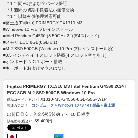
* 1 年間PCおよび全パーツ保証
* 1 週間の初期不良着払い無償交換
* 1 年以降有償修理対応可能
■富士通(Fujitsu) PRIMERGY TX1310 M3
■Windows 10 Pro プレインストール
■Intel Pentium G4560 (3.50GHz 2コア4スレッド)
■メモリ ECC 8GB(8GB x 1)
■M.2 SSD 500GB (Windows 10 Pro プレインストール済)
■3.5 インチベイ 4 スロット搭載(4 スロット空きあり)
■オンボード NIC 1 ポート搭載
■キーボードおよびマウスはなし
Fujitsu PRIMERGY TX1310 M3 Intel Pentium G4560 2C/4T
ECC 8GB M.2 SSD 500GB Windows 10 Pro
FJT-TX1310-M3-G4560-8GB-S5G-W1P
商品コード：
コンピュータ
>
Windows 10 / 8 / RT 製品
>
富士通
関連カテゴリ：
出荷日目安：入金/決済後約 7 ～ 10 日程度
59,400
円
販売価格(税込)：