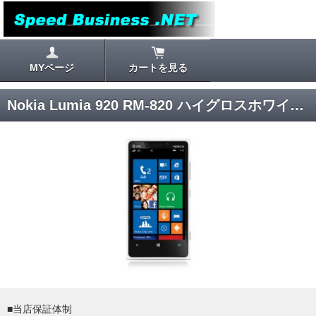
MYページ
カートを見る
Nokia Lumia 920 RM-820 ハイグロスホワイト Windows Phone 8 AT&T SIMロック解除済み (並行輸入品の日本国内発送)
■当店保証体制